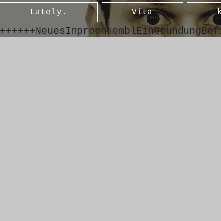
Lately.
Vita
++++++NeuesImproensemblEinGründungBef