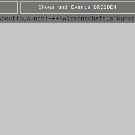
Shows und Events DRESDEN
AboutToLAunch!+++#WissenschaftISTKunst