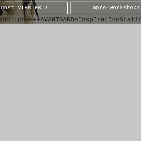
kunst.VIBRIERT!
Impro-Workshops
indlich++++AVANTGARDeInspIratIonStaff