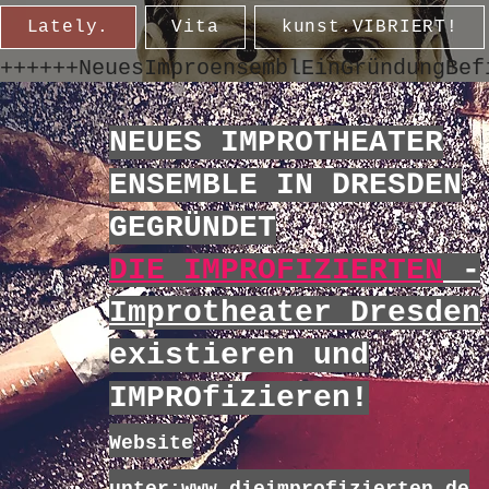
Lately.
Vita
kunst.VIBRIERT!
++++++NeuesImproensemblEinGründungBef
NEUES IMPROTHEATER
ENSEMBLE IN DRESDEN
GEGRÜNDET
DIE IMPROFIZIERTEN
-
Improtheater Dresden
existieren und
IMPROfizieren!
Website